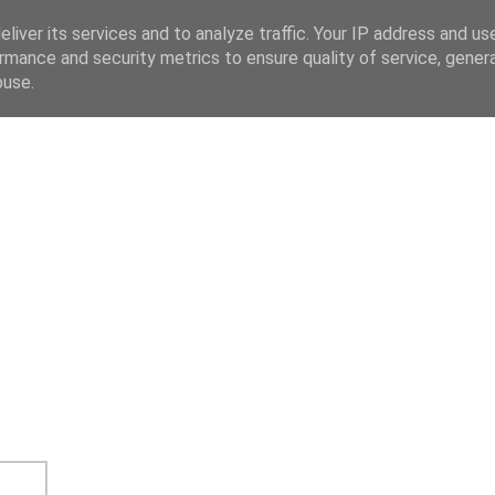
liver its services and to analyze traffic. Your IP address and us
O
rmance and security metrics to ensure quality of service, gene
buse.