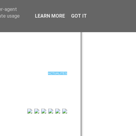
er-agent
rate usage
LEARN MORE
GOT IT
ACTUALITÉS
BIOGRAPHIE
DISCOGRAPHIE
CONCERTS
PHOTOS+VIDÉOS
PRO
CONTACT
BOUTIQUE