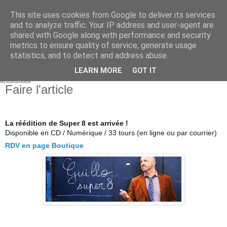
This site uses cookies from Google to deliver its services
Guillo le site
and to analyze traffic. Your IP address and user-agent are
shared with Google along with performance and security
metrics to ensure quality of service, generate usage
statistics, and to detect and address abuse.
▼
LEARN MORE
GOT IT
jeudi
Faire l'article
La réédition de Super 8 est arrivée !
Disponible en CD / Numérique / 33 tours (en ligne ou par courrier)
RDV en page Boutique